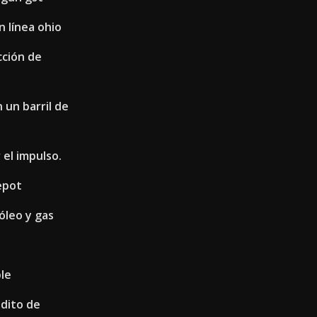
n línea ohio
cción de
 un barril de
 el impulso.
epot
óleo y gas
le
édito de