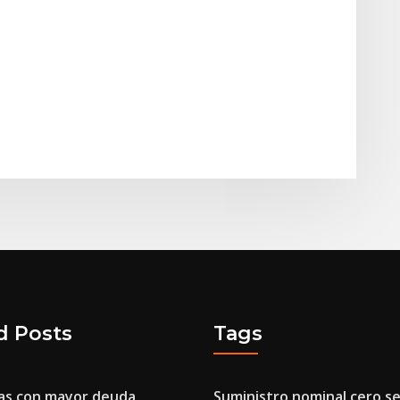
d Posts
Tags
as con mayor deuda
Suministro nominal cero s